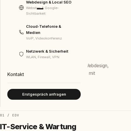
Webdesign & Local SEO
Websites & Google-
Sichtbarkeit
Cloud-Telefonie &
Start
/ Leistungen
Medien
VoIP, Videokonferenz
LEISTUNGEN
Was wir für Sie tun
Netzwerk & Sicherheit
WLAN, Firewall, VPN
Vier Bereiche, ein Ansprechpartner. EDV, Webdesign,
Telefonie und Netzwerk — aus einer Hand, mit
Kontakt
Handschlag.
Erstgespräch anfragen
01 / EDV
IT-Service & Wartung